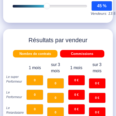
Vendeurs: 13.5
Résultats par vendeur
Nombre de contrats
Commissions
sur 3
sur 3
1 mois
1 mois
mois
mois
Le super
Performeur
Le
Performeur
Le
Retardataire